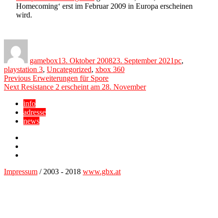
Homecoming‘ erst im Februar 2009 in Europa erscheinen
wird.
Author
Posted
Categories
on
gamebox
13. Oktober 2008
23. September 2021
pc
,
playstation 3
,
Uncategorized
,
xbox 360
Beitragsnavigation
Previous
Previous
Erweiterungen für Spore
Next
post:
Next
Resistance 2 erscheint am 28. November
post:
info
adresse
news
Facebook
YouTube
Twitter
Impressum
/ 2003 - 2018
www.gbx.at