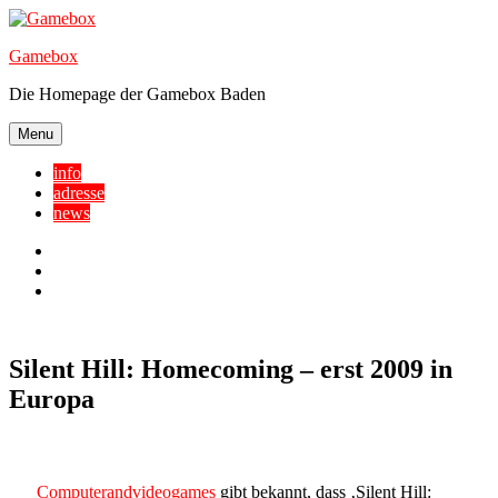
Skip
to
Gamebox
content
Die Homepage der Gamebox Baden
Menu
info
adresse
news
Facebook
YouTube
Twitter
Silent Hill: Homecoming – erst 2009 in
Europa
Computerandvideogames
gibt bekannt, dass ‚Silent Hill: