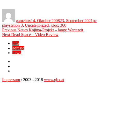
Author
Posted
Categories
on
gamebox
14. Oktober 2008
23. September 2021
pc
,
playstation 3
,
Uncategorized
,
xbox 360
Beitragsnavigation
Previous
Previous
Neues Kojima-Projekt – lange Wartezeit
Next
post:
Next
Dead Space – Video Review
post:
info
adresse
news
Facebook
YouTube
Twitter
Impressum
/ 2003 - 2018
www.gbx.at