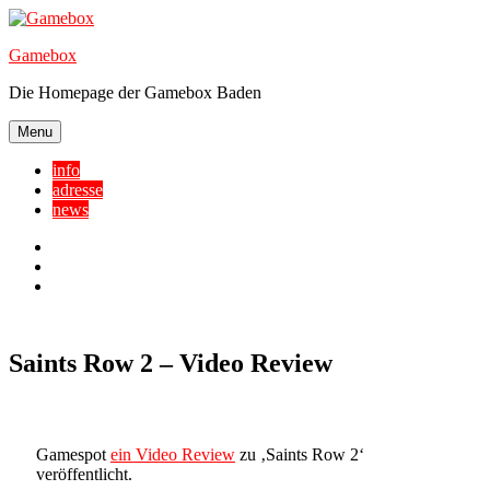
Skip
to
Gamebox
content
Die Homepage der Gamebox Baden
Menu
info
adresse
news
Facebook
YouTube
Twitter
Saints Row 2 – Video Review
Gamespot
ein Video Review
zu ‚Saints Row 2‘
veröffentlicht.