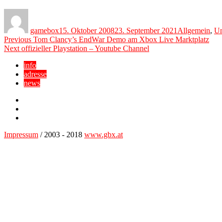
Author
Posted
Categories
on
gamebox
15. Oktober 2008
23. September 2021
Allgemein
,
Un
Beitragsnavigation
Previous
Previous
Tom Clancy’s EndWar Demo am Xbox Live Marktplatz
Next
post:
Next
offizieller Playstation – Youtube Channel
post:
info
adresse
news
Facebook
YouTube
Twitter
Impressum
/ 2003 - 2018
www.gbx.at