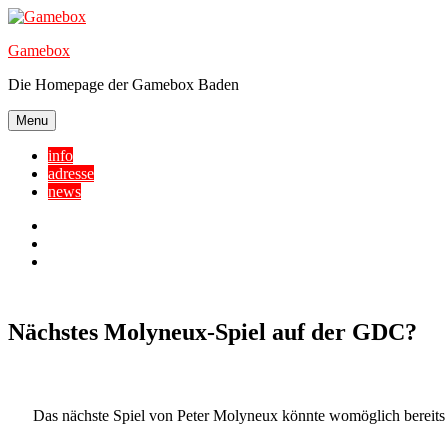
Skip
to
Gamebox
content
Die Homepage der Gamebox Baden
Menu
info
adresse
news
Facebook
YouTube
Twitter
Nächstes Molyneux-Spiel auf der GDC?
Das nächste Spiel von Peter Molyneux könnte womöglich bereits