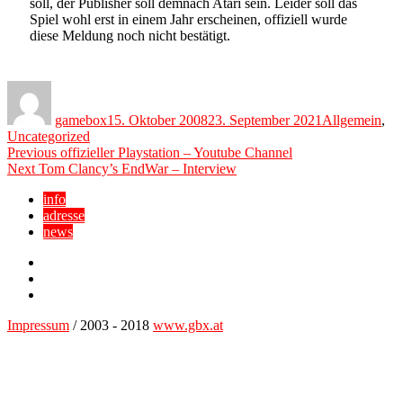
soll, der Publisher soll demnach Atari sein. Leider soll das
Spiel wohl erst in einem Jahr erscheinen, offiziell wurde
diese Meldung noch nicht bestätigt.
Author
Posted
Categories
on
gamebox
15. Oktober 2008
23. September 2021
Allgemein
,
Uncategorized
Beitragsnavigation
Previous
Previous
offizieller Playstation – Youtube Channel
Next
post:
Next
Tom Clancy’s EndWar – Interview
post:
info
adresse
news
Facebook
YouTube
Twitter
Impressum
/ 2003 - 2018
www.gbx.at