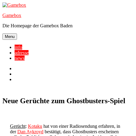
Skip
to
Gamebox
content
Die Homepage der Gamebox Baden
Menu
info
adresse
news
Facebook
YouTube
Twitter
Neue Gerüchte zum Ghostbusters-Spiel
Gerücht
:
Kotaku
hat von einer Radiosendung erfahren, in
der
Dan Aykroyd
bestätigt, dass Ghostbusters erscheinen