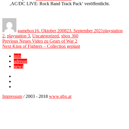
‚AC/DC LIVE: Rock Band Track Pack‘ veröffentlicht.
Author
Posted
Categories
on
gamebox
16. Oktober 2008
23. September 2021
playstation
2
,
playstation 3
,
Uncategorized
,
xbox 360
Beitragsnavigation
Previous
Previous
Neues Video zu Gears of War 2
Next
post:
Next
King of Fighters – Collection geplant
post:
info
adresse
news
Facebook
YouTube
Twitter
Impressum
/ 2003 - 2018
www.gbx.at