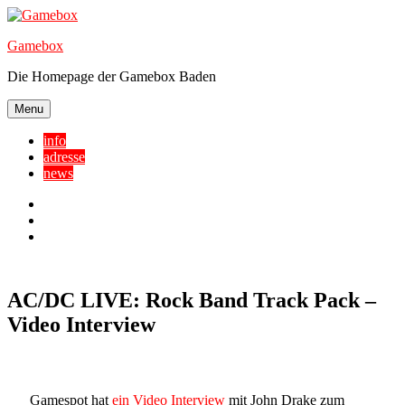
Skip
to
Gamebox
content
Die Homepage der Gamebox Baden
Menu
info
adresse
news
Facebook
YouTube
Twitter
AC/DC LIVE: Rock Band Track Pack –
Video Interview
Gamespot hat
ein Video Interview
mit John Drake zum