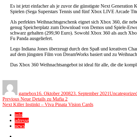
Es ist jetzt einfacher als je zuvor die günstigste Next Generatio
Spielen (Sega Superstars Tennis und fünf Xbox LIVE Arcade Tite
Als perfektes Weihnachtsgeschenk eignet sich Xbox 360, die nebe
genug Speicherplatz zum Download von Demos und Spiele-Erweite
schwarz gehalten (299,90 Euro). Sowohl Xbox 360 als auch Xbo
Fu Panda ausgeliefert.
Lego Indiana Jones überzeugt durch den Spaß und kreativen Cha
auf dem jüngsten Film von DreamWorks basiert und zu Weihnachte
Das Xbox 360 Weihnachtsangebot ist ideal für alle, die die komp
Author
Posted
Categories
on
gamebox
16. Oktober 2008
23. September 2021
Uncategorize
Beitragsnavigation
Previous
Previous
Neue Details zu Mafia 2
Next
post:
Next
Killer Instinkt – Viva Pinata Vision Cards
post:
info
adresse
news
Facebook