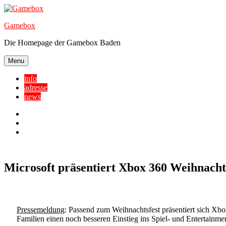
Skip
to
Gamebox
content
Die Homepage der Gamebox Baden
Menu
info
adresse
news
Facebook
YouTube
Twitter
Microsoft präsentiert Xbox 360 Weihnacht
Pressemeldung
: Passend zum Weihnachtsfest präsentiert sich Xbo
Familien einen noch besseren Einstieg ins Spiel- und Entertain