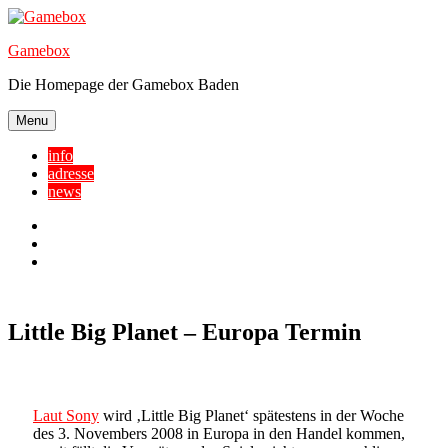
Skip
to
Gamebox
content
Die Homepage der Gamebox Baden
Menu
info
adresse
news
Facebook
YouTube
Twitter
Little Big Planet – Europa Termin
Laut Sony
wird ‚Little Big Planet‘ spätestens in der Woche
des 3. Novembers 2008 in Europa in den Handel kommen,