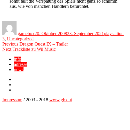
somit fällt die Verspätung des Spiels nicht ganz so schlimm
aus, wie von manchen Händlern befürchtet.
Author
Posted
Categories
on
gamebox
20. Oktober 2008
23. September 2021
playstation
3
,
Uncategorized
Beitragsnavigation
Previous
Previous
Dragon Quest IX – Trailer
Next
post:
Next
Trackliste zu Wii Music
post:
info
adresse
news
Facebook
YouTube
Twitter
Impressum
/ 2003 - 2018
www.gbx.at