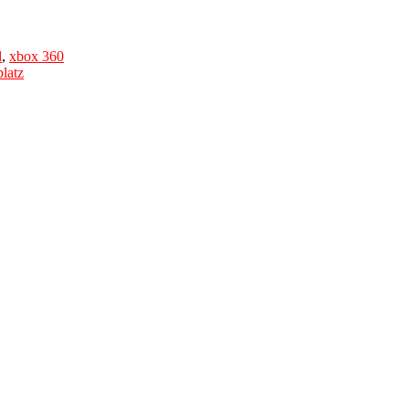
d
,
xbox 360
latz