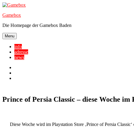
Skip
to
Gamebox
content
Die Homepage der Gamebox Baden
Menu
info
adresse
news
Facebook
YouTube
Twitter
Prince of Persia Classic – diese Woche im 
Diese Woche wird im Playstation Store ‚Prince of Persia Classic‘