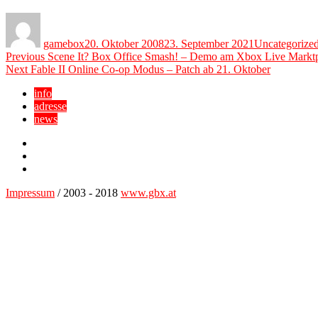
Author
Posted
Categories
on
gamebox
20. Oktober 2008
23. September 2021
Uncategorize
Beitragsnavigation
Previous
Previous
Scene It? Box Office Smash! – Demo am Xbox Live Marktp
Next
post:
Next
Fable II Online Co-op Modus – Patch ab 21. Oktober
post:
info
adresse
news
Facebook
YouTube
Twitter
Impressum
/ 2003 - 2018
www.gbx.at