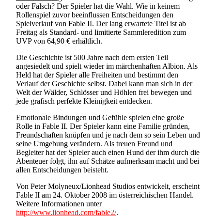
oder Falsch? Der Spieler hat die Wahl. Wie in keinem
Rollenspiel zuvor beeinflussen Entscheidungen den
Spielverlauf von Fable II. Der lang erwartete Titel ist ab
Freitag als Standard- und limitierte Sammleredition zum
UVP von 64,90 € erhältlich.
Die Geschichte ist 500 Jahre nach dem ersten Teil
angesiedelt und spielt wieder im märchenhaften Albion. Als
Held hat der Spieler alle Freiheiten und bestimmt den
Verlauf der Geschichte selbst. Dabei kann man sich in der
Welt der Wälder, Schlösser und Höhlen frei bewegen und
jede grafisch perfekte Kleinigkeit entdecken.
Emotionale Bindungen und Gefühle spielen eine große
Rolle in Fable II. Der Spieler kann eine Familie gründen,
Freundschaften knüpfen und je nach dem so sein Leben und
seine Umgebung verändern. Als treuen Freund und
Begleiter hat der Spieler auch einen Hund der ihm durch die
Abenteuer folgt, ihn auf Schätze aufmerksam macht und bei
allen Entscheidungen beisteht.
Von Peter Molyneux/Lionhead Studios entwickelt, erscheint
Fable II am 24. Oktober 2008 im österreichischen Handel.
Weitere Informationen unter
http://www.lionhead.com/fable2/
.