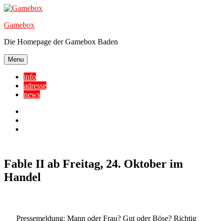
Skip
to
Gamebox
content
Die Homepage der Gamebox Baden
Menu
info
adresse
news
Facebook
YouTube
Twitter
Fable II ab Freitag, 24. Oktober im
Handel
Pressemeldung
: Mann oder Frau? Gut oder Böse? Richtig