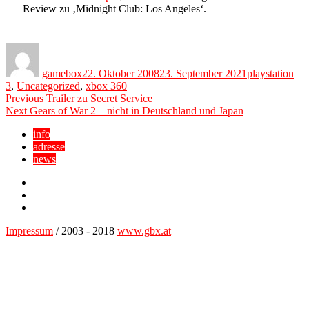
Review zu ‚Midnight Club: Los Angeles‘.
Author
Posted
Categories
on
gamebox
22. Oktober 2008
23. September 2021
playstation
3
,
Uncategorized
,
xbox 360
Beitragsnavigation
Previous
Previous
Trailer zu Secret Service
Next
post:
Next
Gears of War 2 – nicht in Deutschland und Japan
post:
info
adresse
news
Facebook
YouTube
Twitter
Impressum
/ 2003 - 2018
www.gbx.at