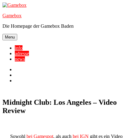
Skip
to
Gamebox
content
Die Homepage der Gamebox Baden
Menu
info
adresse
news
Facebook
YouTube
Twitter
Midnight Club: Los Angeles – Video
Review
Sowohl
bei Gamespot
, als auch
bei IGN
gibt es ein Video