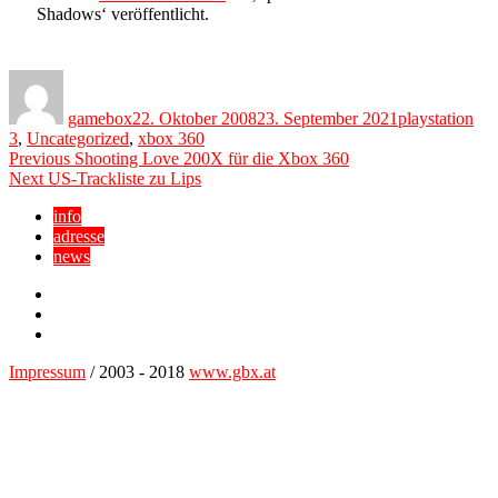
Shadows‘ veröffentlicht.
Author
Posted
Categories
on
gamebox
22. Oktober 2008
23. September 2021
playstation
3
,
Uncategorized
,
xbox 360
Beitragsnavigation
Previous
Previous
Shooting Love 200X für die Xbox 360
Next
post:
Next
US-Trackliste zu Lips
post:
info
adresse
news
Facebook
YouTube
Twitter
Impressum
/ 2003 - 2018
www.gbx.at