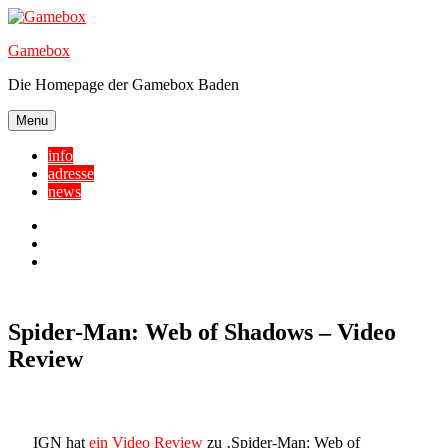
Skip
to
Gamebox
content
Die Homepage der Gamebox Baden
Menu
info
adresse
news
Facebook
YouTube
Twitter
Spider-Man: Web of Shadows – Video
Review
IGN hat
ein Video Review
zu ‚Spider-Man: Web of