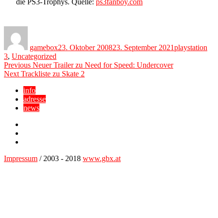
die PS3-Trophys. Quelle:
ps3fanboy.com
Author
Posted
Categories
on
gamebox
23. Oktober 2008
23. September 2021
playstation
3
,
Uncategorized
Beitragsnavigation
Previous
Previous
Neuer Trailer zu Need for Speed: Undercover
Next
post:
Next
Trackliste zu Skate 2
post:
info
adresse
news
Facebook
YouTube
Twitter
Impressum
/ 2003 - 2018
www.gbx.at