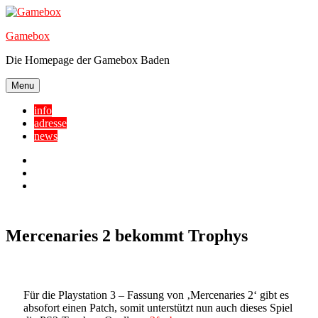
Skip
to
Gamebox
content
Die Homepage der Gamebox Baden
Menu
info
adresse
news
Facebook
YouTube
Twitter
Mercenaries 2 bekommt Trophys
Für die Playstation 3 – Fassung von ‚Mercenaries 2‘ gibt es
absofort einen Patch, somit unterstützt nun auch dieses Spiel