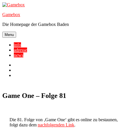
Skip
to
Gamebox
content
Die Homepage der Gamebox Baden
Menu
info
adresse
news
Facebook
YouTube
Twitter
Game One – Folge 81
Die 81. Folge von ‚Game One‘ gibt es online zu bestaunen,
folgt dazu dem
nachfolgenden Link
.