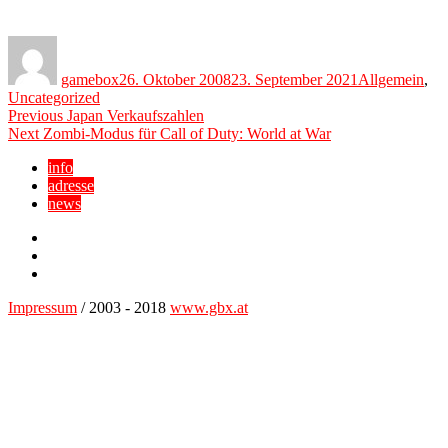
Author
Posted
Categories
on
gamebox
26. Oktober 2008
23. September 2021
Allgemein
,
Uncategorized
Beitragsnavigation
Previous
Previous
Japan Verkaufszahlen
Next
post:
Next
Zombi-Modus für Call of Duty: World at War
post:
info
adresse
news
Facebook
YouTube
Twitter
Impressum
/ 2003 - 2018
www.gbx.at