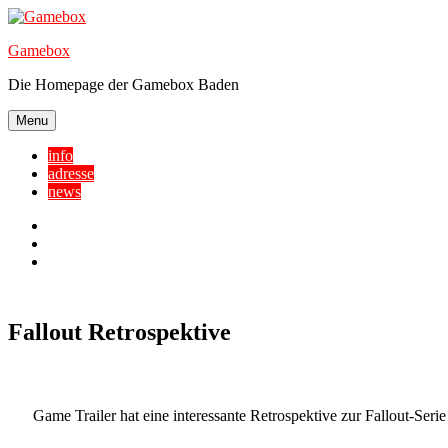
Skip
to
Gamebox
content
Die Homepage der Gamebox Baden
Menu
info
adresse
news
Facebook
YouTube
Twitter
Fallout Retrospektive
Game Trailer hat eine interessante Retrospektive zur Fallout-Serie