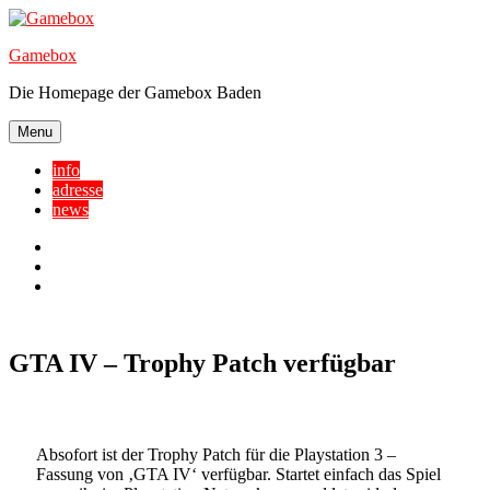
Skip
to
Gamebox
content
Die Homepage der Gamebox Baden
Menu
info
adresse
news
Facebook
YouTube
Twitter
GTA IV – Trophy Patch verfügbar
Absofort ist der Trophy Patch für die Playstation 3 –
Fassung von ‚GTA IV‘ verfügbar. Startet einfach das Spiel