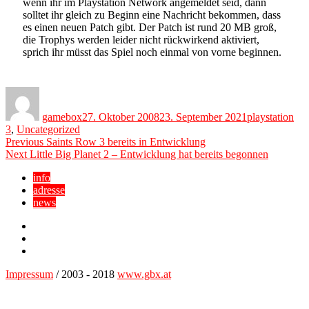
wenn ihr im Playstation Network angemeldet seid, dann
solltet ihr gleich zu Beginn eine Nachricht bekommen, dass
es einen neuen Patch gibt. Der Patch ist rund 20 MB groß,
die Trophys werden leider nicht rückwirkend aktiviert,
sprich ihr müsst das Spiel noch einmal von vorne beginnen.
Author
Posted
Categories
on
gamebox
27. Oktober 2008
23. September 2021
playstation
3
,
Uncategorized
Beitragsnavigation
Previous
Previous
Saints Row 3 bereits in Entwicklung
Next
post:
Next
Little Big Planet 2 – Entwicklung hat bereits begonnen
post:
info
adresse
news
Facebook
YouTube
Twitter
Impressum
/ 2003 - 2018
www.gbx.at