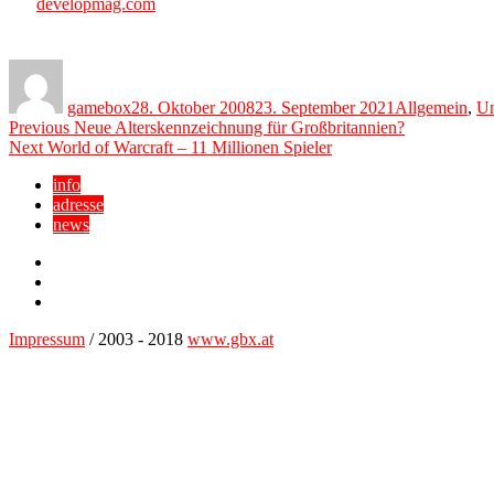
developmag.com
Author
Posted
Categories
on
gamebox
28. Oktober 2008
23. September 2021
Allgemein
,
Un
Beitragsnavigation
Previous
Previous
Neue Alterskennzeichnung für Großbritannien?
Next
post:
Next
World of Warcraft – 11 Millionen Spieler
post:
info
adresse
news
Facebook
YouTube
Twitter
Impressum
/ 2003 - 2018
www.gbx.at