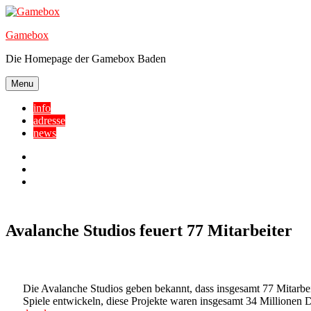
Skip
to
Gamebox
content
Die Homepage der Gamebox Baden
Menu
info
adresse
news
Facebook
YouTube
Twitter
Avalanche Studios feuert 77 Mitarbeiter
Die Avalanche Studios geben bekannt, dass insgesamt 77 Mitarbei
Spiele entwickeln, diese Projekte waren insgesamt 34 Millionen D