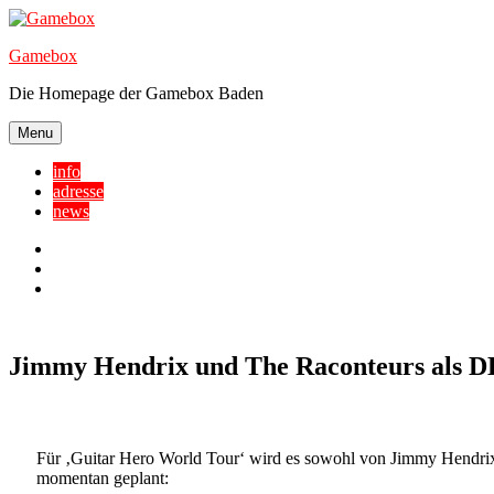
Skip
to
Gamebox
content
Die Homepage der Gamebox Baden
Menu
info
adresse
news
Facebook
YouTube
Twitter
Jimmy Hendrix und The Raconteurs als D
Für ‚Guitar Hero World Tour‘ wird es sowohl von Jimmy Hendrix
momentan geplant: