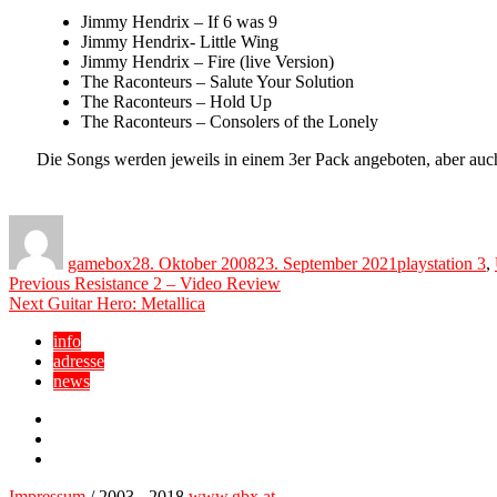
Jimmy Hendrix – If 6 was 9
Jimmy Hendrix- Little Wing
Jimmy Hendrix – Fire (live Version)
The Raconteurs – Salute Your Solution
The Raconteurs – Hold Up
The Raconteurs – Consolers of the Lonely
Die Songs werden jeweils in einem 3er Pack angeboten, aber auc
Author
Posted
Categories
on
gamebox
28. Oktober 2008
23. September 2021
playstation 3
,
Beitragsnavigation
Previous
Previous
Resistance 2 – Video Review
Next
post:
Next
Guitar Hero: Metallica
post:
info
adresse
news
Facebook
YouTube
Twitter
Impressum
/ 2003 - 2018
www.gbx.at