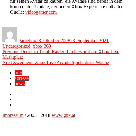
für seinen Avatar zu kaufen, die Avatare sind bereis in dem
kommenden Update, der neuen Xbox Experience enthalten.
Quelle:
videogamer.com
Author
Posted
Categories
on
gamebox
28. Oktober 2008
23. September 2021
Uncategorized
,
xbox 360
Beitragsnavigation
Previous
Previous
Demo zu Tomb Raider: Underworld am Xbox Live
post:
Marktplatz
Next
Next
Zwei neue Xbox Live Arcade Spiele diese Woche
post:
info
adresse
news
Facebook
YouTube
Twitter
Impressum
/ 2003 - 2018
www.gbx.at