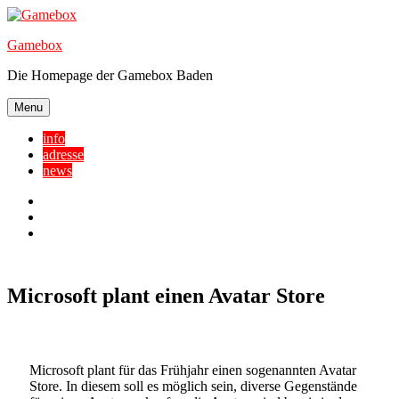
Skip
to
Gamebox
content
Die Homepage der Gamebox Baden
Menu
info
adresse
news
Facebook
YouTube
Twitter
Microsoft plant einen Avatar Store
Microsoft plant für das Frühjahr einen sogenannten Avatar
Store. In diesem soll es möglich sein, diverse Gegenstände