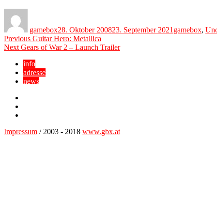
Author
Posted
Categories
on
gamebox
28. Oktober 2008
23. September 2021
gamebox
,
Unc
Beitragsnavigation
Previous
Previous
Guitar Hero: Metallica
Next
post:
Next
Gears of War 2 – Launch Trailer
post:
info
adresse
news
Facebook
YouTube
Twitter
Impressum
/ 2003 - 2018
www.gbx.at