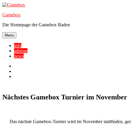
Skip
to
Gamebox
content
Die Homepage der Gamebox Baden
Menu
info
adresse
news
Facebook
YouTube
Twitter
Nächstes Gamebox Turnier im November
Das nächste Gamebox-Turnier wird im November stattfinden, gen