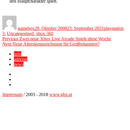
den Hauptcharakter spielt.
Author
Posted
Categories
on
gamebox
28. Oktober 2008
23. September 2021
playstation
3
,
Uncategorized
,
xbox 360
Beitragsnavigation
Previous
Previous
Zwei neue Xbox Live Arcade Spiele diese Woche
Next
post:
Next
Neue Alterskennzeichnung für Großbritannien?
post:
info
adresse
news
Facebook
YouTube
Twitter
Impressum
/ 2003 - 2018
www.gbx.at