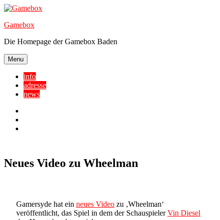
Skip
to
Gamebox
content
Die Homepage der Gamebox Baden
Menu
info
adresse
news
Facebook
YouTube
Twitter
Neues Video zu Wheelman
Gamersyde hat ein
neues Video
zu ‚Wheelman‘
veröffentlicht, das Spiel in dem der Schauspieler
Vin Diesel