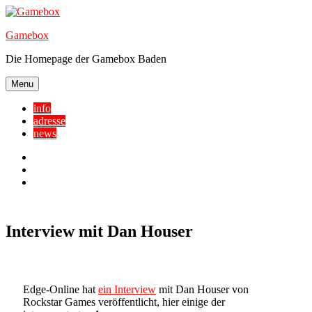
Skip
to
Gamebox
content
Die Homepage der Gamebox Baden
Menu
info
adresse
news
Facebook
YouTube
Twitter
Interview mit Dan Houser
Edge-Online hat
ein Interview
mit Dan Houser von
Rockstar Games veröffentlicht, hier einige der