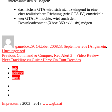
interessantesten Aussagen:
das nächste GTA wird sich nicht zwingend in eine
eher realistischere Richtung (wie GTA IV) entwickeln
wer GTA IV mochte, wird auch den
Downloadcontent (Xbox 360 exklusiv) mögen
Author
Posted
Categories
on
gamebox
29. Oktober 2008
23. September 2021
Allgemein
,
Uncategorized
Beitragsnavigation
Previous
Previous
Command & Conquer: Red Alert 3 – Video Review
Next
post:
Next
Trackliste zu Guitar Hero: On Tour Decades
post:
info
adresse
news
Facebook
YouTube
Twitter
Impressum
/ 2003 - 2018
www.gbx.at