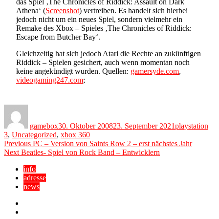
das Spiel ‚The Chronicles of Riddick: Assault on Dark
Athena‘ (
Screenshot
) vertreiben. Es handelt sich hierbei
jedoch nicht um ein neues Spiel, sondern vielmehr ein
Remake des Xbox – Spieles ‚The Chronicles of Riddick:
Escape from Butcher Bay‘.
Gleichzeitig hat sich jedoch Atari die Rechte an zukünftigen
Riddick – Spielen gesichert, auch wenn momentan noch
keine angekündigt wurden. Quellen:
gamersyde.com
,
videogaming247.com
;
Author
Posted
Categories
on
gamebox
30. Oktober 2008
23. September 2021
playstation
3
,
Uncategorized
,
xbox 360
Beitragsnavigation
Previous
Previous
PC – Version von Saints Row 2 – erst nächstes Jahr
Next
post:
Next
Beatles- Spiel von Rock Band – Entwicklern
post:
info
adresse
news
Facebook
YouTube