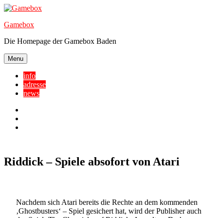
Skip
to
Gamebox
content
Die Homepage der Gamebox Baden
Menu
info
adresse
news
Facebook
YouTube
Twitter
Riddick – Spiele absofort von Atari
Nachdem sich Atari bereits die Rechte an dem kommenden
‚Ghostbusters‘ – Spiel gesichert hat, wird der Publisher auch