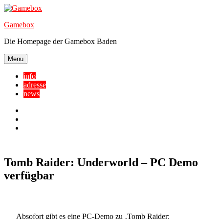
Skip
to
Gamebox
content
Die Homepage der Gamebox Baden
Menu
info
adresse
news
Facebook
YouTube
Twitter
Tomb Raider: Underworld – PC Demo
verfügbar
Absofort gibt es eine PC-Demo zu ‚Tomb Raider: