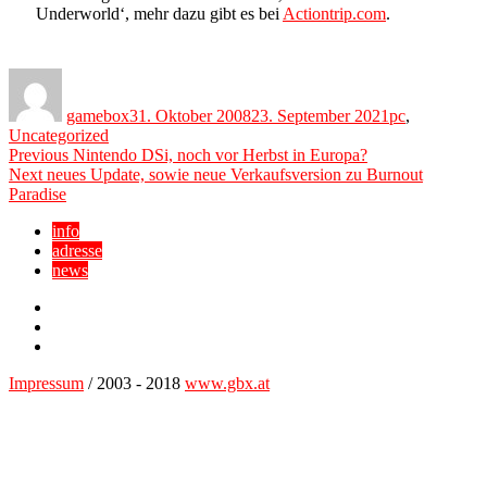
Underworld‘, mehr dazu gibt es bei
Actiontrip.com
.
Author
Posted
Categories
on
gamebox
31. Oktober 2008
23. September 2021
pc
,
Uncategorized
Beitragsnavigation
Previous
Previous
Nintendo DSi, noch vor Herbst in Europa?
Next
post:
Next
neues Update, sowie neue Verkaufsversion zu Burnout
post:
Paradise
info
adresse
news
Facebook
YouTube
Twitter
Impressum
/ 2003 - 2018
www.gbx.at