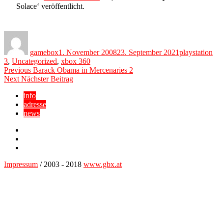
Solace‘ veröffentlicht.
Author
Posted
Categories
on
gamebox
1. November 2008
23. September 2021
playstation
3
,
Uncategorized
,
xbox 360
Beitragsnavigation
Previous
Previous
Barack Obama in Mercenaries 2
Next
post:
Next
Nächster Beitrag
post:
info
adresse
news
Facebook
YouTube
Twitter
Impressum
/ 2003 - 2018
www.gbx.at