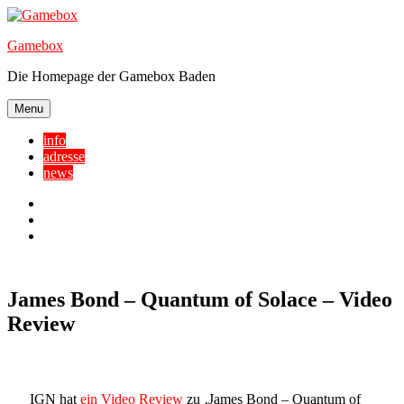
Skip
to
Gamebox
content
Die Homepage der Gamebox Baden
Menu
info
adresse
news
Facebook
YouTube
Twitter
James Bond – Quantum of Solace – Video
Review
IGN hat
ein Video Review
zu ‚James Bond – Quantum of