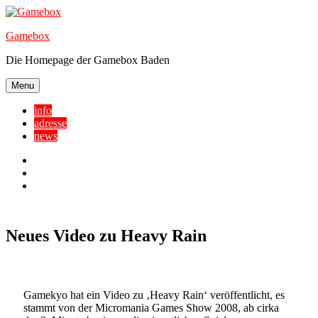
Skip
to
Gamebox
content
Die Homepage der Gamebox Baden
Menu
info
adresse
news
Facebook
YouTube
Twitter
Neues Video zu Heavy Rain
Gamekyo hat ein Video zu ‚Heavy Rain‘ veröffentlicht, es
stammt von der Micromania Games Show 2008, ab cirka