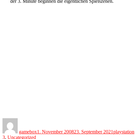
der 3. Minute beginnen die eigentlichen Spielszenen.
Author
Posted
Categories
on
gamebox
1. November 2008
23. September 2021
playstation
3
,
Uncategorized