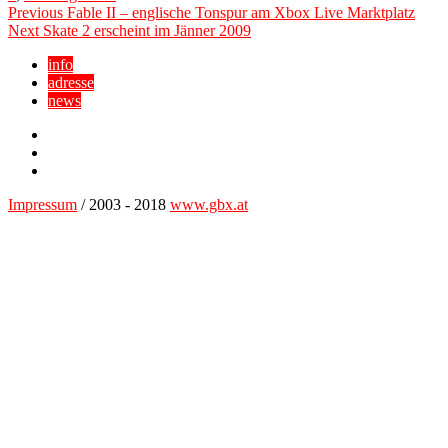
Beitragsnavigation
Previous
Previous
Fable II – englische Tonspur am Xbox Live Marktplatz
Next
post:
Next
Skate 2 erscheint im Jänner 2009
post:
info
adresse
news
Facebook
YouTube
Twitter
Impressum
/ 2003 - 2018
www.gbx.at