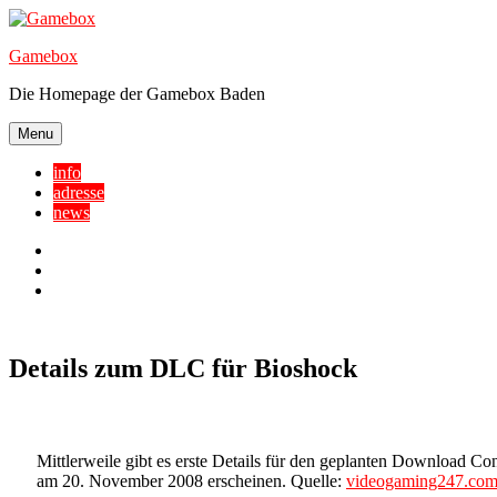
Skip
to
Gamebox
content
Die Homepage der Gamebox Baden
Menu
info
adresse
news
Facebook
YouTube
Twitter
Details zum DLC für Bioshock
Mittlerweile gibt es erste Details für den geplanten Download C
am 20. November 2008 erscheinen. Quelle:
videogaming247.co