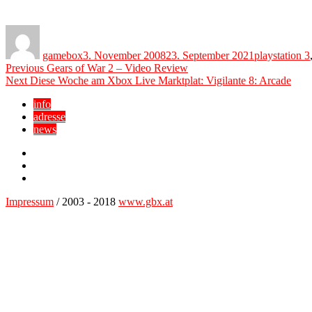
Author
Posted
Categories
on
gamebox
3. November 2008
23. September 2021
playstation 3
Beitragsnavigation
Previous
Previous
Gears of War 2 – Video Review
Next
post:
Next
Diese Woche am Xbox Live Marktplat: Vigilante 8: Arcade
post:
info
adresse
news
Facebook
YouTube
Twitter
Impressum
/ 2003 - 2018
www.gbx.at