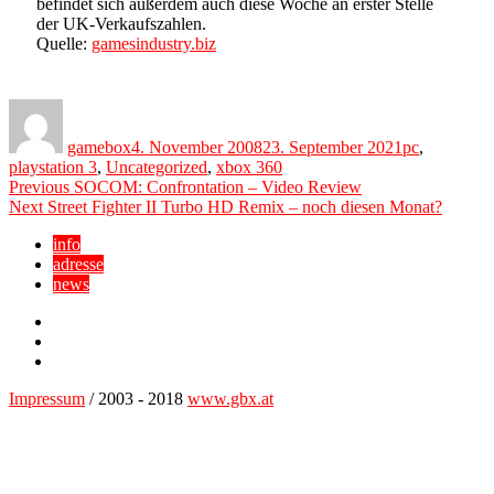
befindet sich außerdem auch diese Woche an erster Stelle
der UK-Verkaufszahlen.
Quelle:
gamesindustry.biz
Author
Posted
Categories
on
gamebox
4. November 2008
23. September 2021
pc
,
playstation 3
,
Uncategorized
,
xbox 360
Beitragsnavigation
Previous
Previous
SOCOM: Confrontation – Video Review
Next
post:
Next
Street Fighter II Turbo HD Remix – noch diesen Monat?
post:
info
adresse
news
Facebook
YouTube
Twitter
Impressum
/ 2003 - 2018
www.gbx.at