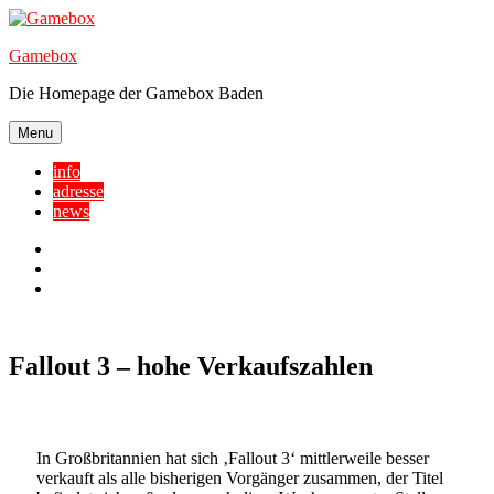
Skip
to
Gamebox
content
Die Homepage der Gamebox Baden
Menu
info
adresse
news
Facebook
YouTube
Twitter
Fallout 3 – hohe Verkaufszahlen
In Großbritannien hat sich ‚Fallout 3‘ mittlerweile besser
verkauft als alle bisherigen Vorgänger zusammen, der Titel