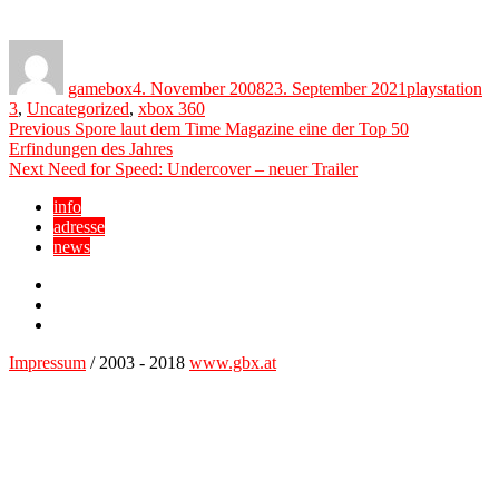
Author
Posted
Categories
on
gamebox
4. November 2008
23. September 2021
playstation
3
,
Uncategorized
,
xbox 360
Beitragsnavigation
Previous
Previous
Spore laut dem Time Magazine eine der Top 50
post:
Erfindungen des Jahres
Next
Next
Need for Speed: Undercover – neuer Trailer
post:
info
adresse
news
Facebook
YouTube
Twitter
Impressum
/ 2003 - 2018
www.gbx.at