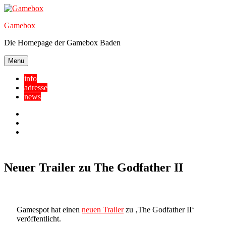
Skip
to
Gamebox
content
Die Homepage der Gamebox Baden
Menu
info
adresse
news
Facebook
YouTube
Twitter
Neuer Trailer zu The Godfather II
Gamespot hat einen
neuen Trailer
zu ‚The Godfather II‘
veröffentlicht.