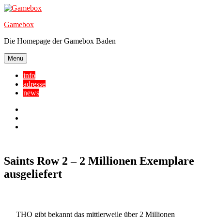
Skip
to
Gamebox
content
Die Homepage der Gamebox Baden
Menu
info
adresse
news
Facebook
YouTube
Twitter
Saints Row 2 – 2 Millionen Exemplare
ausgeliefert
THQ gibt bekannt das mittlerweile über 2 Millionen