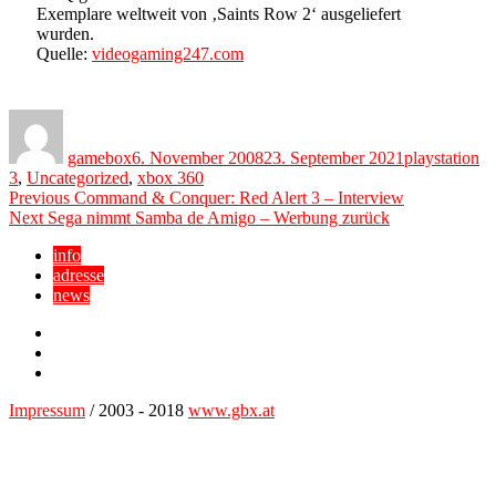
Exemplare weltweit von ‚Saints Row 2‘ ausgeliefert
wurden.
Quelle:
videogaming247.com
Author
Posted
Categories
on
gamebox
6. November 2008
23. September 2021
playstation
3
,
Uncategorized
,
xbox 360
Beitragsnavigation
Previous
Previous
Command & Conquer: Red Alert 3 – Interview
Next
post:
Next
Sega nimmt Samba de Amigo – Werbung zurück
post:
info
adresse
news
Facebook
YouTube
Twitter
Impressum
/ 2003 - 2018
www.gbx.at