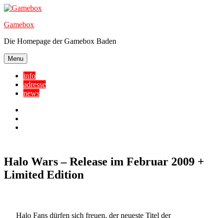
Skip
to
Gamebox
content
Die Homepage der Gamebox Baden
Menu
info
adresse
news
Facebook
YouTube
Twitter
Halo Wars – Release im Februar 2009 +
Limited Edition
Halo Fans dürfen sich freuen, der neueste Titel der