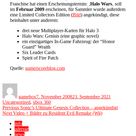
Franchise hat einen Erscheinungstermin: ‚
Halo Wars
‚ soll
im
Februar 2009
erscheinen, für Sammler wurde außerdem
eine Limited Collectors Edition (
Bild
) angekündigt, diese
beinhaltet unter anderem:
drei neue Multiplayer-Karten für Halo 3
Halo Wars: Genisis (eine graphic novel)
ein einzigartiges In-Game Fahrzeug: der “Honor
Guard” Wraith
Six Leader Cards
Spirit of Fire Patch
Quelle:
gamerscoreblog.com
Author
Posted
Categories
on
gamebox
7. November 2008
23. September 2021
Uncategorized
,
xbox 360
Beitragsnavigation
Previous
Previous
Sonic’s Ultimate Genesis Collection – angekündigt
Next
post:
Next
Video + Bilder zu Resident Evil Remake (Wii)
post:
info
adresse
news