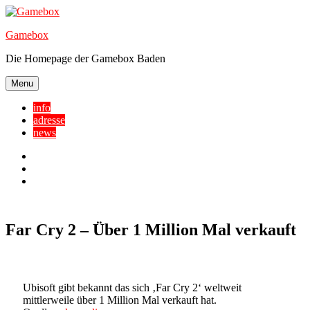
Skip
to
Gamebox
content
Die Homepage der Gamebox Baden
Menu
info
adresse
news
Facebook
YouTube
Twitter
Far Cry 2 – Über 1 Million Mal verkauft
Ubisoft gibt bekannt das sich ‚Far Cry 2‘ weltweit
mittlerweile über 1 Million Mal verkauft hat.