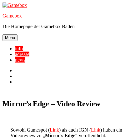
Skip
to
Gamebox
content
Die Homepage der Gamebox Baden
Menu
info
adresse
news
Facebook
YouTube
Twitter
Mirror’s Edge – Video Review
Sowohl Gamespot (
Link
) als auch IGN (
Link
) haben ein
Videoreview zu „
Mirror’s Edge
“ veröffentlicht.