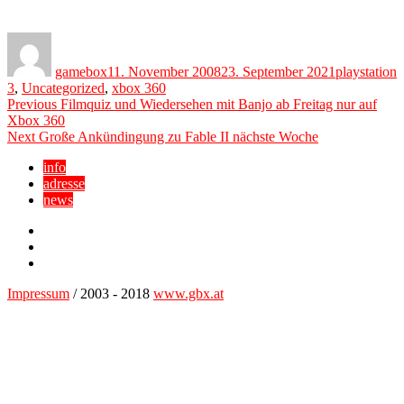
Author
Posted
Categories
on
gamebox
11. November 2008
23. September 2021
playstation
3
,
Uncategorized
,
xbox 360
Beitragsnavigation
Previous
Previous
Filmquiz und Wiedersehen mit Banjo ab Freitag nur auf
post:
Xbox 360
Next
Next
Große Ankündingung zu Fable II nächste Woche
post:
info
adresse
news
Facebook
YouTube
Twitter
Impressum
/ 2003 - 2018
www.gbx.at