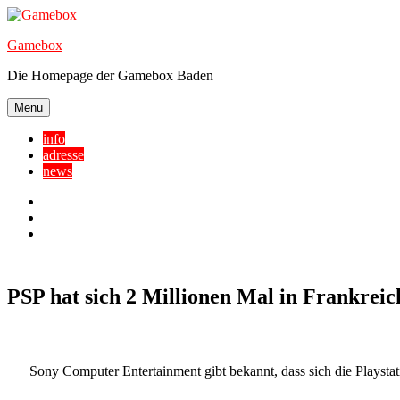
Skip
to
Gamebox
content
Die Homepage der Gamebox Baden
Menu
info
adresse
news
Facebook
YouTube
Twitter
PSP hat sich 2 Millionen Mal in Frankreic
Sony Computer Entertainment gibt bekannt, dass sich die Playsta