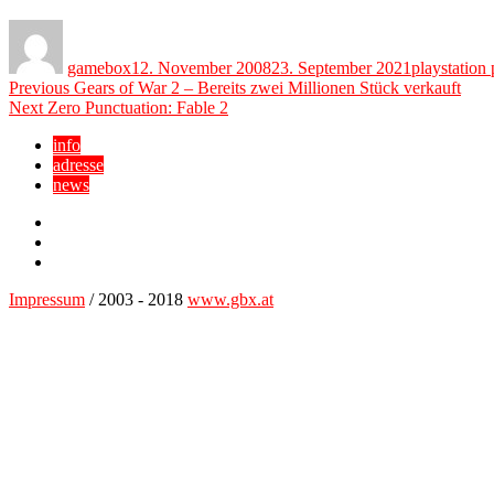
Author
Posted
Categories
on
gamebox
12. November 2008
23. September 2021
playstation 
Beitragsnavigation
Previous
Previous
Gears of War 2 – Bereits zwei Millionen Stück verkauft
Next
post:
Next
Zero Punctuation: Fable 2
post:
info
adresse
news
Facebook
YouTube
Twitter
Impressum
/ 2003 - 2018
www.gbx.at