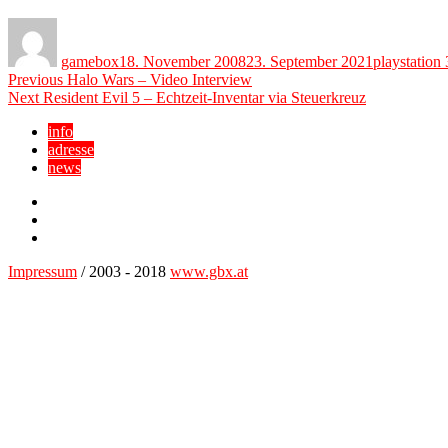
Author
Posted
Categories
on
gamebox
18. November 2008
23. September 2021
playstation 
Beitragsnavigation
Previous
Previous
Halo Wars – Video Interview
Next
post:
Next
Resident Evil 5 – Echtzeit-Inventar via Steuerkreuz
post:
info
adresse
news
Facebook
YouTube
Twitter
Impressum
/ 2003 - 2018
www.gbx.at