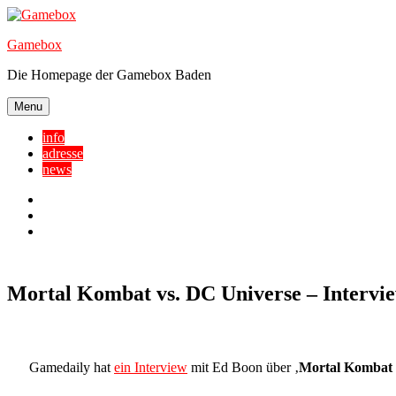
Skip
to
Gamebox
content
Die Homepage der Gamebox Baden
Menu
info
adresse
news
Facebook
YouTube
Twitter
Mortal Kombat vs. DC Universe – Intervi
Gamedaily hat
ein Interview
mit Ed Boon über ‚
Mortal Kombat 