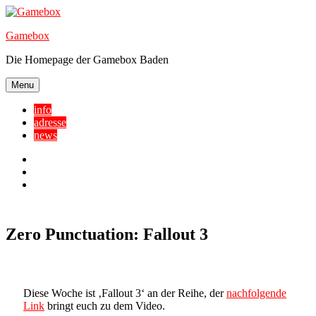
Skip
to
Gamebox
content
Die Homepage der Gamebox Baden
Menu
info
adresse
news
Facebook
YouTube
Twitter
Zero Punctuation: Fallout 3
Diese Woche ist ‚Fallout 3‘ an der Reihe, der
nachfolgende
Link
bringt euch zu dem Video.