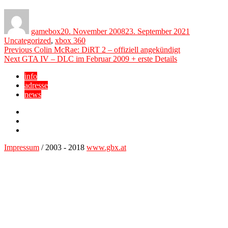
Author
Posted
Categories
on
gamebox
20. November 2008
23. September 2021
Uncategorized
,
xbox 360
Beitragsnavigation
Previous
Previous
Colin McRae: DiRT 2 – offiziell angekündigt
Next
post:
Next
GTA IV – DLC im Februar 2009 + erste Details
post:
info
adresse
news
Facebook
YouTube
Twitter
Impressum
/ 2003 - 2018
www.gbx.at