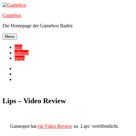
Skip
to
Gamebox
content
Die Homepage der Gamebox Baden
Menu
info
adresse
news
Facebook
YouTube
Twitter
Lips – Video Review
Gamespot hat
ein Video Review
zu ‚Lips‘ veröffentlicht.