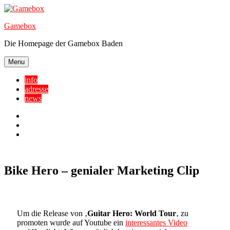
Skip
to
Gamebox
content
Die Homepage der Gamebox Baden
Menu
info
adresse
news
Facebook
YouTube
Twitter
Bike Hero – genialer Marketing Clip
Um die Release von ‚
Guitar Hero: World Tour
‚ zu
promoten wurde auf Youtube ein
interessantes Video