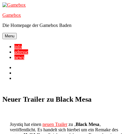
Skip
to
Gamebox
content
Die Homepage der Gamebox Baden
Menu
info
adresse
news
Facebook
YouTube
Twitter
Neuer Trailer zu Black Mesa
Joystiq hat einen
neuen Trailer
zu ‚
Black Mesa
‚
veröffentlicht. Es handelt sich hierbei um ein Remake des