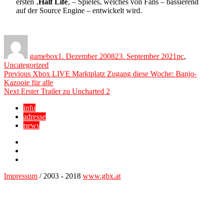
ersten ‚
Half Life
‚ – Spieles, welches von Fans – bassierend
auf der Source Engine – entwickelt wird.
Author
Posted
Categories
on
gamebox
1. Dezember 2008
23. September 2021
pc
,
Uncategorized
Beitragsnavigation
Previous
Previous
Xbox LIVE Marktplatz Zugang diese Woche: Banjo-
post:
Kazooie für alle
Next
Next
Erster Trailer zu Uncharted 2
post:
info
adresse
news
Facebook
YouTube
Twitter
Impressum
/ 2003 - 2018
www.gbx.at