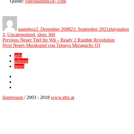
Quelle:
videogaming247.com
Author
Posted
Categories
on
gamebox
2. Dezember 2008
23. September 2021
playstation
3
,
Uncategorized
,
xbox 360
Beitragsnavigation
Previous
Previous
Neuer Titel für Wii – Ready 2 Rumble Revolution
Next
post:
Next
Neues Musikspiel von Tetsuya Mizuguchi: QJ
post:
info
adresse
news
Facebook
YouTube
Twitter
Impressum
/ 2003 - 2018
www.gbx.at