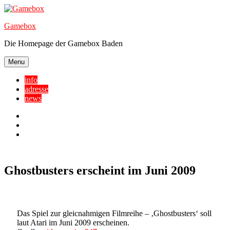
Skip
to
Gamebox
content
Die Homepage der Gamebox Baden
Menu
info
adresse
news
Facebook
YouTube
Twitter
Ghostbusters erscheint im Juni 2009
Das Spiel zur gleicnahmigen Filmreihe – ‚Ghostbusters‘ soll
laut Atari im Juni 2009 erscheinen.