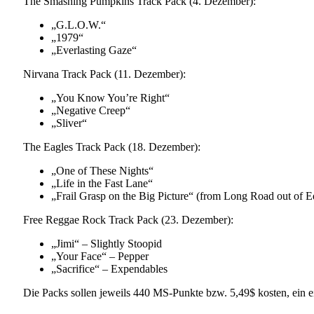
The Smashing Pumpkins Track Pack (4. Dezember):
„G.L.O.W.“
„1979“
„Everlasting Gaze“
Nirvana Track Pack (11. Dezember):
„You Know You’re Right“
„Negative Creep“
„Sliver“
The Eagles Track Pack (18. Dezember):
„One of These Nights“
„Life in the Fast Lane“
„Frail Grasp on the Big Picture“ (from Long Road out of E
Free Reggae Rock Track Pack (23. Dezember):
„Jimi“ – Slightly Stoopid
„Your Face“ – Pepper
„Sacrifice“ – Expendables
Die Packs sollen jeweils 440 MS-Punkte bzw. 5,49$ kosten, ein 