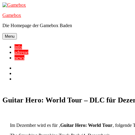
Skip
to
Gamebox
content
Die Homepage der Gamebox Baden
Menu
info
adresse
news
Facebook
YouTube
Twitter
Guitar Hero: World Tour – DLC für Dez
Im Dezember wird es für ‚
Guitar Hero: World Tour
‚ folgende 