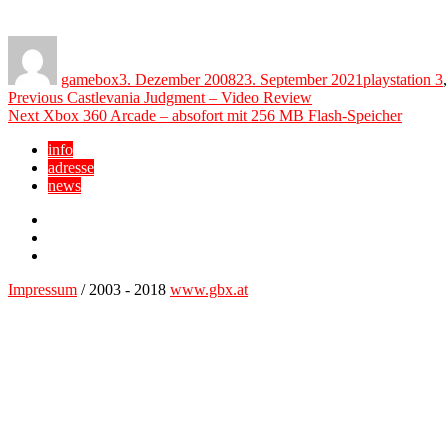
Author
Posted
Categories
on
gamebox
3. Dezember 2008
23. September 2021
playstation 3
Beitragsnavigation
Previous
Previous
Castlevania Judgment – Video Review
Next
post:
Next
Xbox 360 Arcade – absofort mit 256 MB Flash-Speicher
post:
info
adresse
news
Facebook
YouTube
Twitter
Impressum
/ 2003 - 2018
www.gbx.at