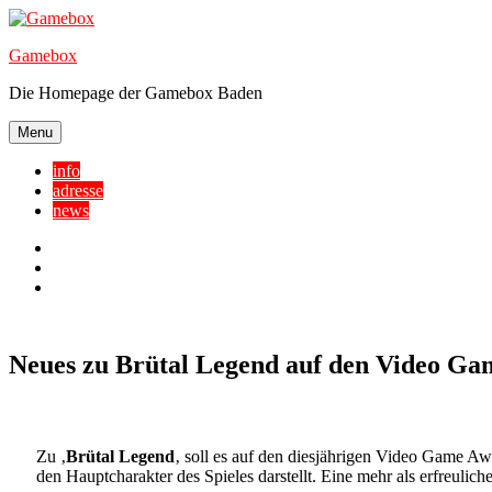
Skip
to
Gamebox
content
Die Homepage der Gamebox Baden
Menu
info
adresse
news
Facebook
YouTube
Twitter
Neues zu Brütal Legend auf den Video Ga
Zu ‚
Brütal Legend
‚ soll es auf den diesjährigen Video Game A
den Hauptcharakter des Spieles darstellt. Eine mehr als erfreulich