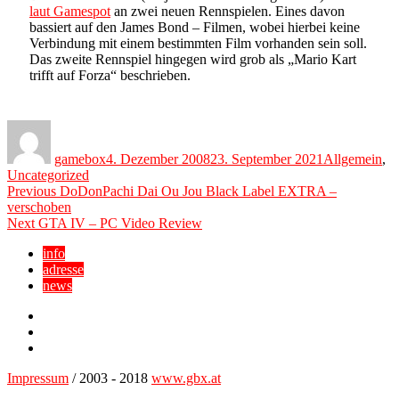
laut Gamespot
an zwei neuen Rennspielen. Eines davon
bassiert auf den James Bond – Filmen, wobei hierbei keine
Verbindung mit einem bestimmten Film vorhanden sein soll.
Das zweite Rennspiel hingegen wird grob als „Mario Kart
trifft auf Forza“ beschrieben.
Author
Posted
Categories
on
gamebox
4. Dezember 2008
23. September 2021
Allgemein
,
Uncategorized
Beitragsnavigation
Previous
Previous
DoDonPachi Dai Ou Jou Black Label EXTRA –
post:
verschoben
Next
Next
GTA IV – PC Video Review
post:
info
adresse
news
Facebook
YouTube
Twitter
Impressum
/ 2003 - 2018
www.gbx.at