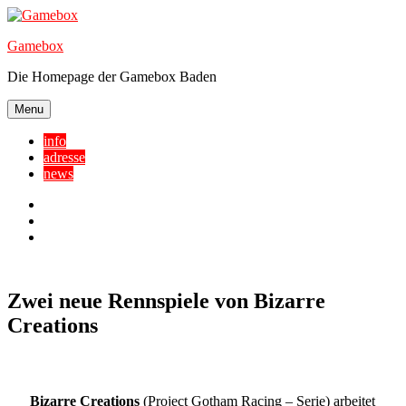
Skip
to
Gamebox
content
Die Homepage der Gamebox Baden
Menu
info
adresse
news
Facebook
YouTube
Twitter
Zwei neue Rennspiele von Bizarre
Creations
Bizarre Creations
(Project Gotham Racing – Serie) arbeitet