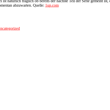
st natürlich fraglich ob bereits der nächste Teil der Serie gemeint ist
momentan abzuwarten. Quelle:
1up.com
ncategorized