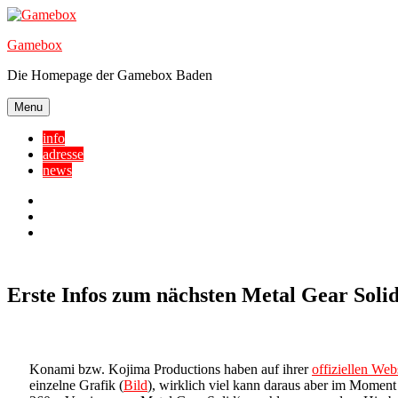
Skip
to
Gamebox
content
Die Homepage der Gamebox Baden
Menu
info
adresse
news
Facebook
YouTube
Twitter
Erste Infos zum nächsten Metal Gear Solid
Konami bzw. Kojima Productions haben auf ihrer
offiziellen Web
einzelne Grafik (
Bild
), wirklich viel kann daraus aber im Moment