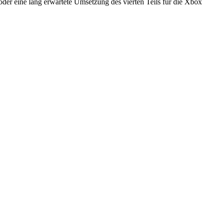
, oder eine lang erwartete Umsetzung des vierten Teils für die Xbox