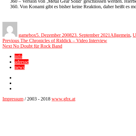
360 – Version von ‚Metal Gear Solid‘ geschlossen werden. Hierbei i
360. Von Konami gibt es bisher keine Reaktion, daher heißt es 
Author
Posted
Categories
on
gamebox
5. Dezember 2008
23. September 2021
Allgemein
,
U
Beitragsnavigation
Previous
Previous
The Chronicles of Riddick – Video Interview
Next
post:
Next
No Doubt für Rock Band
post:
info
adresse
news
Facebook
YouTube
Twitter
Impressum
/ 2003 - 2018
www.gbx.at