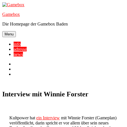
Skip
to
Gamebox
content
Die Homepage der Gamebox Baden
Menu
info
adresse
news
Facebook
YouTube
Twitter
Interview mit Winnie Forster
Kultpower hat
ein Interview
mit Winnie Forster (Gameplan)
veröffentlicht, darin spricht er vor allem über sein neues