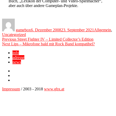
Buch, „Lexikon der Computer- und Video-Spielmacher“,
aber auch über andere Gameplan-Projekte.
Author
Posted
Categories
on
gamebox
6. Dezember 2008
23. September 2021
Allgemein
,
Uncategorized
Beitragsnavigation
Previous
Previous
Street Fighter IV – Limited Collector’s Edition
Next
post:
Next
Lips – Mikrofone bald mit Rock Band kompatibel?
post:
info
adresse
news
Facebook
YouTube
Twitter
Impressum
/ 2003 - 2018
www.gbx.at