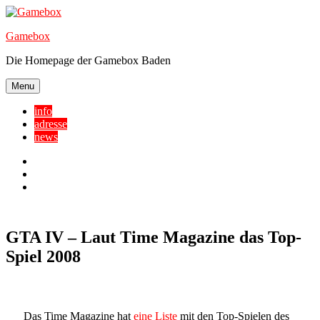
Skip
to
Gamebox
content
Die Homepage der Gamebox Baden
Menu
info
adresse
news
Facebook
YouTube
Twitter
GTA IV – Laut Time Magazine das Top-
Spiel 2008
Das Time Magazine hat
eine Liste
mit den Top-Spielen des