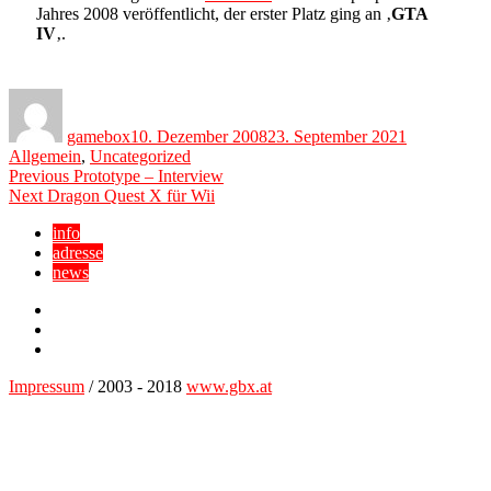
Jahres 2008 veröffentlicht, der erster Platz ging an ‚
GTA
IV
‚.
Author
Posted
Categories
on
gamebox
10. Dezember 2008
23. September 2021
Allgemein
,
Uncategorized
Beitragsnavigation
Previous
Previous
Prototype – Interview
Next
post:
Next
Dragon Quest X für Wii
post:
info
adresse
news
Facebook
YouTube
Twitter
Impressum
/ 2003 - 2018
www.gbx.at