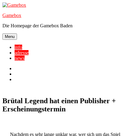
Skip
to
Gamebox
content
Die Homepage der Gamebox Baden
Menu
info
adresse
news
Facebook
YouTube
Twitter
Brütal Legend hat einen Publisher +
Erscheinungstermin
Nachdem es sehr lange unklar war, wer sich um das Spiel