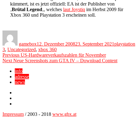
kümmert, ist es jetzt offiziell: EA ist der Publisher von
‚
Brütal Legend
‚, welches
laut Joystiq
im Herbst 2009 für
Xbox 360 und Playstation 3 erscheinen soll.
Author
Posted
Categories
on
gamebox
12. Dezember 2008
23. September 2021
playstation
3
,
Uncategorized
,
xbox 360
Beitragsnavigation
Previous
Previous
US-Hardwareverkaufszahlen für November
Next
post:
Next
Neue Screenshots zum GTA IV – Download Content
post:
info
adresse
news
Facebook
YouTube
Twitter
Impressum
/ 2003 - 2018
www.gbx.at