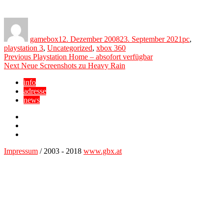
Author
Posted
Categories
on
gamebox
12. Dezember 2008
23. September 2021
pc
,
playstation 3
,
Uncategorized
,
xbox 360
Beitragsnavigation
Previous
Previous
Playstation Home – absofort verfügbar
Next
post:
Next
Neue Screenshots zu Heavy Rain
post:
info
adresse
news
Facebook
YouTube
Twitter
Impressum
/ 2003 - 2018
www.gbx.at