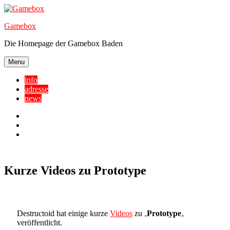
Skip
to
Gamebox
content
Die Homepage der Gamebox Baden
Menu
info
adresse
news
Facebook
YouTube
Twitter
Kurze Videos zu Prototype
Destructoid hat einige kurze
Videos
zu ‚
Prototype
‚
veröffentlicht.