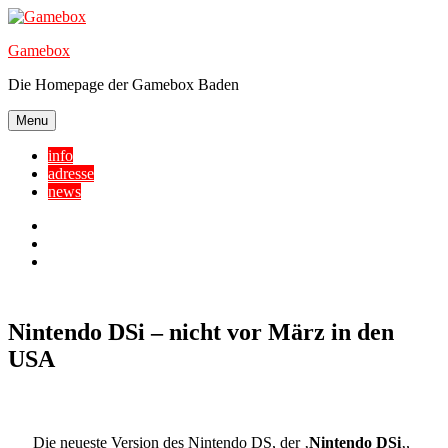
Skip
to
Gamebox
content
Die Homepage der Gamebox Baden
Menu
info
adresse
news
Facebook
YouTube
Twitter
Nintendo DSi – nicht vor März in den
USA
Die neueste Version des Nintendo DS, der ‚
Nintendo DSi
‚,