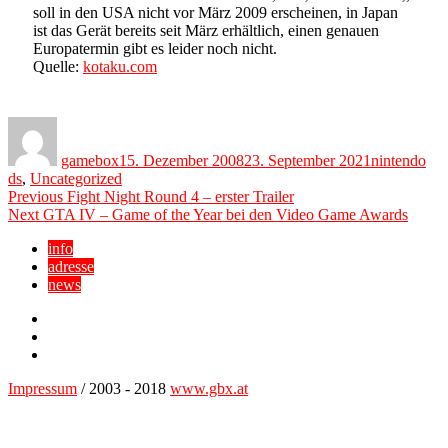
soll in den USA nicht vor März 2009 erscheinen, in Japan
ist das Gerät bereits seit März erhältlich, einen genauen
Europatermin gibt es leider noch nicht.
Quelle:
kotaku.com
Author
Posted
Categories
on
gamebox
15. Dezember 2008
23. September 2021
nintendo
ds
,
Uncategorized
Beitragsnavigation
Previous
Previous
Fight Night Round 4 – erster Trailer
Next
post:
Next
GTA IV – Game of the Year bei den Video Game Awards
post:
info
adresse
news
Facebook
YouTube
Twitter
Impressum
/ 2003 - 2018
www.gbx.at