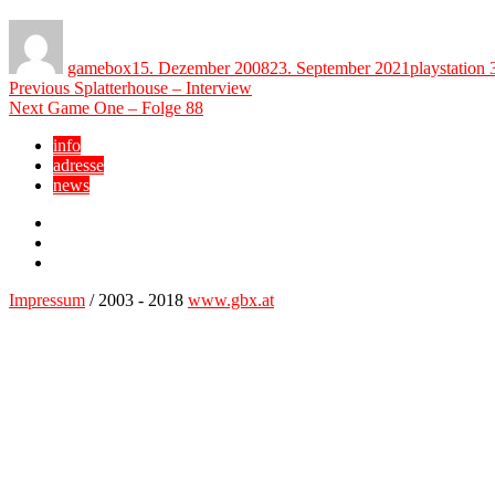
Author
Posted
Categories
on
gamebox
15. Dezember 2008
23. September 2021
playstation 
Beitragsnavigation
Previous
Previous
Splatterhouse – Interview
Next
post:
Next
Game One – Folge 88
post:
info
adresse
news
Facebook
YouTube
Twitter
Impressum
/ 2003 - 2018
www.gbx.at