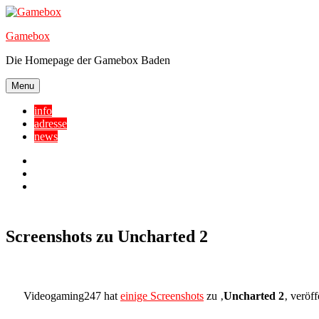
Skip
to
Gamebox
content
Die Homepage der Gamebox Baden
Menu
info
adresse
news
Facebook
YouTube
Twitter
Screenshots zu Uncharted 2
Videogaming247 hat
einige Screenshots
zu ‚
Uncharted 2
‚ veröff