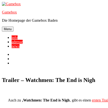
Skip
to
Gamebox
content
Die Homepage der Gamebox Baden
Menu
info
adresse
news
Facebook
YouTube
Twitter
Trailer – Watchmen: The End is Nigh
Auch zu
‚Watchmen: The End is Nigh
‚ gibt es einen
ersten Trai