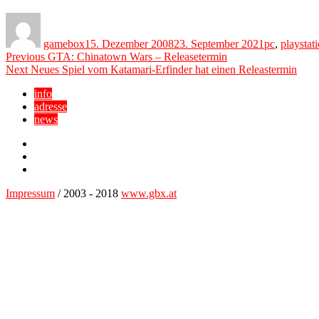
Author
Posted
Categories
on
gamebox
15. Dezember 2008
23. September 2021
pc
,
playstat
Beitragsnavigation
Previous
Previous
GTA: Chinatown Wars – Releasetermin
Next
post:
Next
Neues Spiel vom Katamari-Erfinder hat einen Releastermin
post:
info
adresse
news
Facebook
YouTube
Twitter
Impressum
/ 2003 - 2018
www.gbx.at